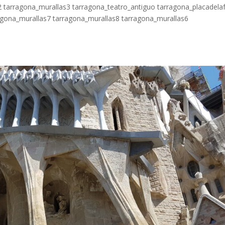
2 tarragona_murallas3 tarragona_teatro_antiguo tarragona_placadela
agona_murallas7 tarragona_murallas8 tarragona_murallas6