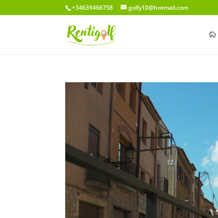
+34639466758
golfy10@hotmail.com