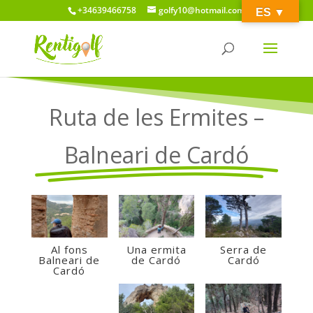
+34639466758
golfy10@hotmail.com
ES ­­▼
Ruta de les Ermites –
Balneari de Cardó
Al fons
Una ermita
Serra de
Balneari de
de Cardó
Cardó
Cardó