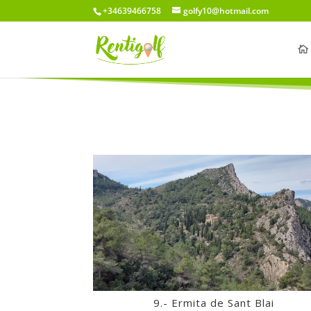
+34639466758
golfy10@hotmail.com
9.- Ermita de Sant Blai