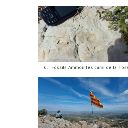
6.- Fòssils Ammonites camí de la Tos