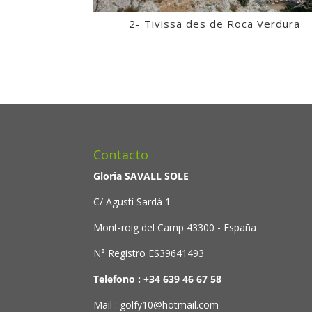
2- Tivissa des de Roca Verdura
Contacto
Gloria SAVALL SOLE
C/ Agustí Sardà 1
Mont-roig del Camp 43300 - España
N° Registro ES39641493
Telefono : +34 639 46 67 58
Mail : golfy10@hotmail.com