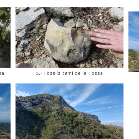
sa
5.- Fòssils camí de la Tossa