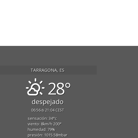
TARRAGONA, ES
28°
despejado
06:56
21:04 CEST
sensación: 34
°c
viento: 8
km/h
200
°
humedad: 79
%
presión: 1015.58
mbar