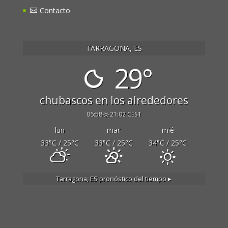
Contacto
TARRAGONA, ES
29°
chubascos en los alrededores
06:58
21:02 CEST
lun
mar
mié
33
°C
/ 25
°C
33
°C
/ 25
°C
34
°C
/ 25
°C
Tarragona, ES
pronóstico del tiempo ▸