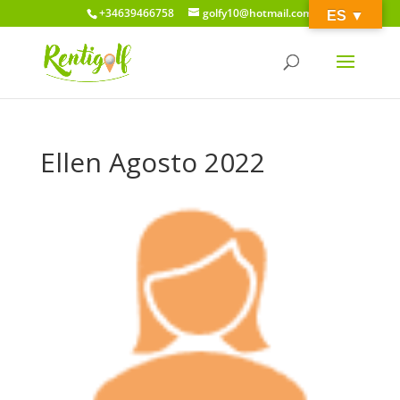
+34639466758
golfy10@hotmail.com
ES ­­▼
Ellen Agosto 2022