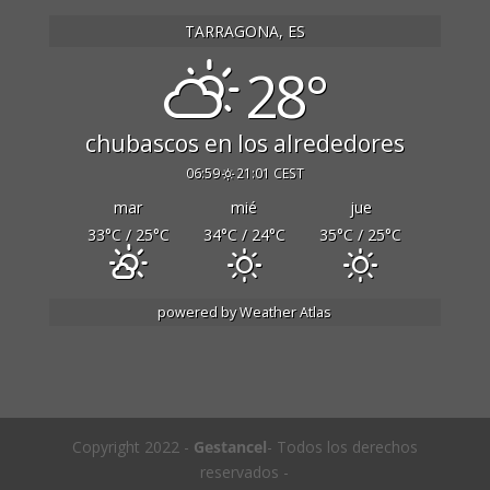
TARRAGONA, ES
28°
chubascos en los alrededores
06:59
21:01 CEST
mar
mié
jue
33
°C
/ 25
°C
34
°C
/ 24
°C
35
°C
/ 25
°C
powered by
Weather Atlas
Copyright 2022 -
Gestancel
- Todos los derechos
reservados -