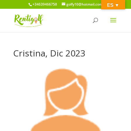
+34639466758
golfy10@hotmail.com
ES ­­▼
Cristina, Dic 2023