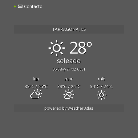
Contacto
TARRAGONA, ES
28°
soleado
06:58
21:02 CEST
lun
mar
mié
33
°C
/ 25
°C
33
°C
/ 24
°C
34
°C
/ 24
°C
powered by
Weather Atlas