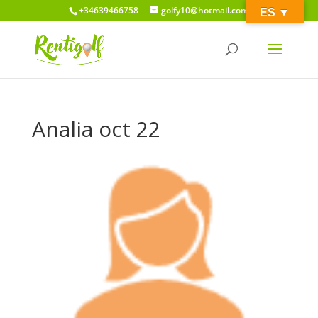
+34639466758
golfy10@hotmail.com
ES ­­▼
Analia oct 22