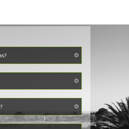
as?
r?