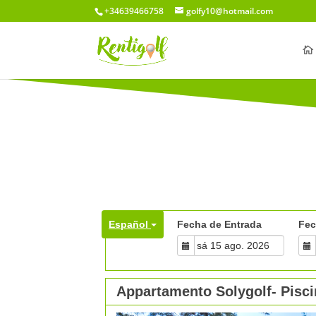
+34639466758
golfy10@hotmail.com