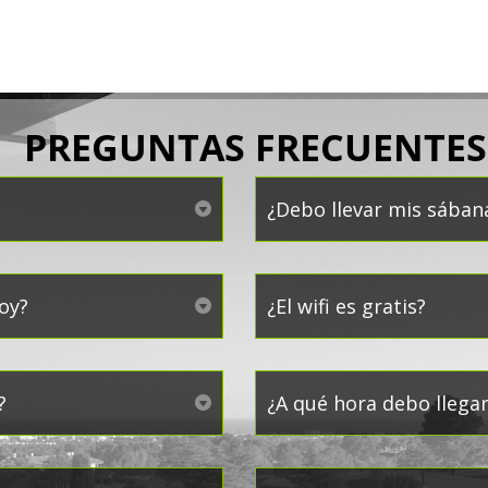
PREGUNTAS FRECUENTES
¿Debo llevar mis sában
oy?
¿El wifi es gratis?
?
¿A qué hora debo llega